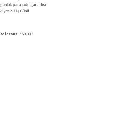
 günlük para iade garantisi
kliye: 2-3 İş Günü
 Referans:
560-332