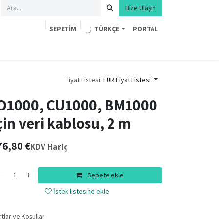
Bize Ulaşın
SEPETIM
TÜRKÇE
PORTAL
Fiyat Listesi:
EUR Fiyat Listesi
O1000, CU1000, BM1000
çin veri kablosu, 2 m
76,80
€
KDV Hariç
Sepete ekle
İstek listesine ekle
rtlar ve Koşullar