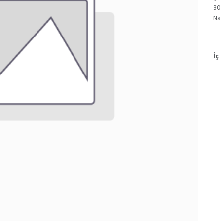
30
Na
İç