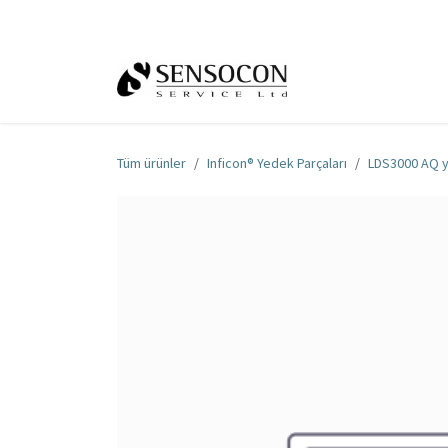
İçereği Atla
Ana Sayfa
Mağa
Tüm ürünler
Inficon® Yedek Parçaları
LDS3000 AQ 