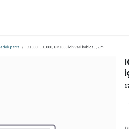
za
Bize Ulaşın
İş
Genel iş şartları ve koşulları
yedek parça
IO1000, CU1000, BM1000 için veri kablosu, 2 m
I
i
1
Şa