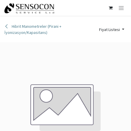
İçereği Atla
Hibrit Manometreler (Pirani +
Fiyat Listesi
İyonizasyon/Kapasitans)