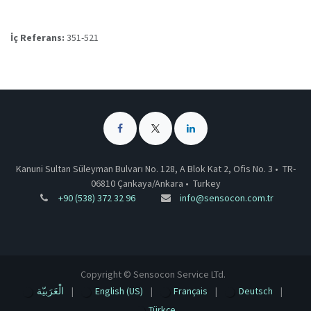
İç Referans:
351-521
Kanuni Sultan Süleyman Bulvarı No. 128, A Blok Kat 2, Ofis No. 3 •
TR-
06810 Çankaya/Ankara
•
Turkey
+90 (538) 372 32 96
info@sensocon.com.tr
Copyright © Sensocon Service LTd.
الْعَرَبيّة
|
English (US)
|
Français
|
Deutsch
|
Türkçe