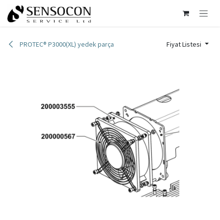
İçereği Atla
PROTEC® P3000(XL) yedek parça
Fiyat Listesi