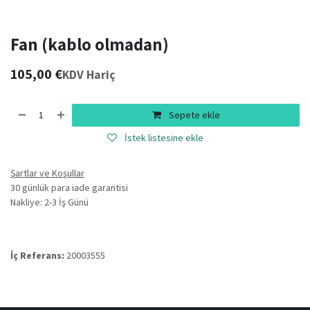
Fan (kablo olmadan)
105,00
€
KDV Hariç
Sepete ekle
İstek listesine ekle
Şartlar ve Koşullar
30 günlük para iade garantisi
Nakliye: 2-3 İş Günü
İç Referans:
20003555