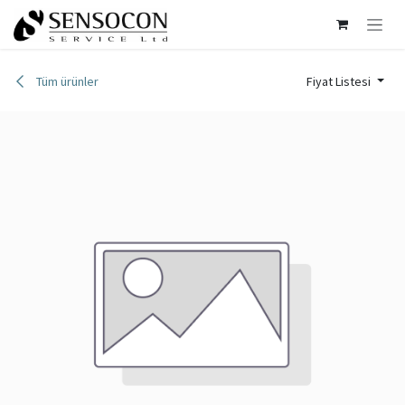
İçereği Atla
Tüm ürünler
Fiyat Listesi