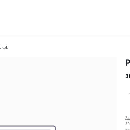
za
Bize Ulaşın
İş
Genel iş şartları ve koşulları
 kpl.
P
3
Şa
30
Na