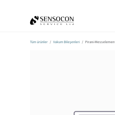
İçereği Atla
Ana Sayfa
Mağa
Tüm ürünler
Vakum Bileşenleri
Pirani-Messelement