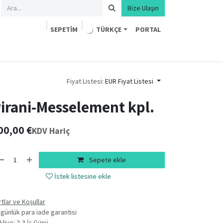
Bize Ulaşın
SEPETIM
TÜRKÇE
PORTAL
Fiyat Listesi:
EUR Fiyat Listesi
irani-Messelement kpl.
00,00
€
KDV Hariç
Sepete ekle
İstek listesine ekle
rtlar ve Koşullar
 günlük para iade garantisi
kliye: 2-3 İş Günü