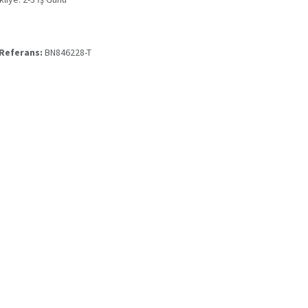
 Referans:
BN846228-T