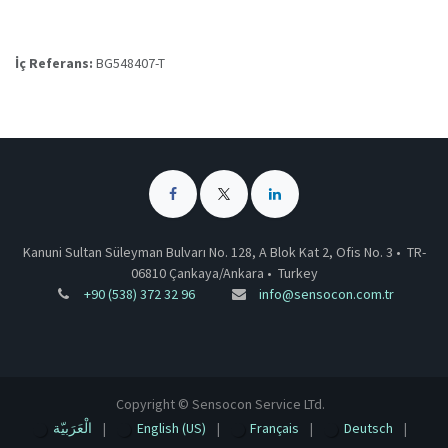
İç Referans:
BG548407-T
Kanuni Sultan Süleyman Bulvarı No. 128, A Blok Kat 2, Ofis No. 3 •
TR-
06810 Çankaya/Ankara
•
Turkey
+90 (538) 372 32 96
info@sensocon.com.tr
Copyright © Sensocon Service LTd.
الْعَرَبيّة
|
English (US)
|
Français
|
Deutsch
|