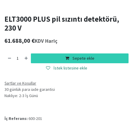
ELT3000 PLUS pil sızıntı detektörü,
230 V
61.688,00
€
KDV Hariç
Sepete ekle
İstek listesine ekle
Şartlar ve Koşullar
30 günlük para iade garantisi
Nakliye: 2-3 İş Günü
İç Referans:
600-201