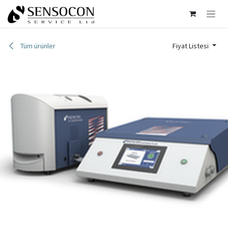
İçereği Atla
Tüm ürünler
Fiyat Listesi