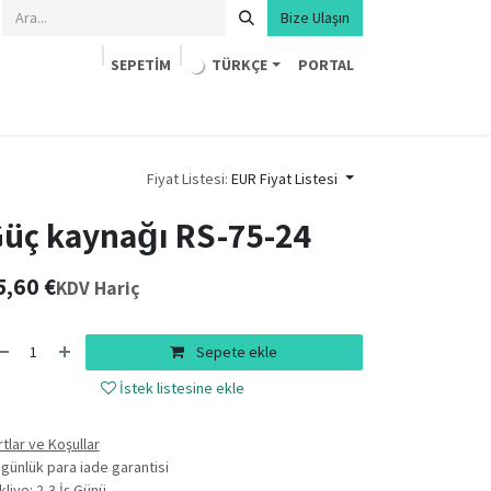
Bize Ulaşın
SEPETIM
TÜRKÇE
PORTAL
Fiyat Listesi:
EUR Fiyat Listesi
üç kaynağı RS-75-24
5,60
€
KDV Hariç
Sepete ekle
İstek listesine ekle
rtlar ve Koşullar
 günlük para iade garantisi
kliye: 2-3 İş Günü