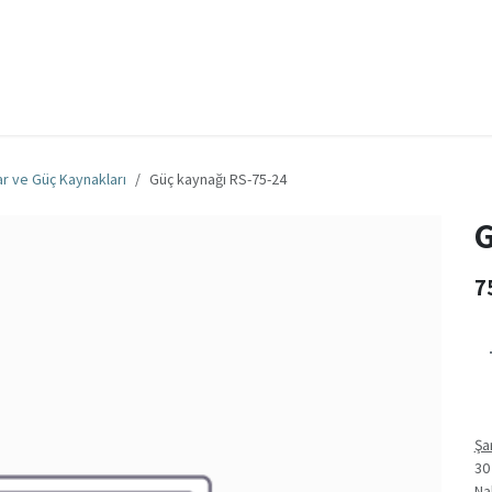
za
Bize Ulaşın
İş
Genel iş şartları ve koşulları
ar ve Güç Kaynakları
Güç kaynağı RS-75-24
G
7
Şa
30
Na