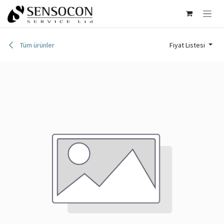
İçereği Atla
Tüm ürünler
Fiyat Listesi