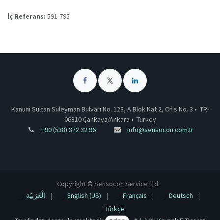
İç Referans:
591-795
Kanuni Sultan Süleyman Bulvarı No. 128, A Blok Kat 2, Ofis No. 3 •
TR-
06810 Çankaya/Ankara
•
Turkey
+90 (538) 372 32 96
info@sensocon.com.tr
Copyright © Sensocon Service LTd.
الْعَرَبيّة
|
English (US)
|
Français
|
Deutsch
|
Türkçe