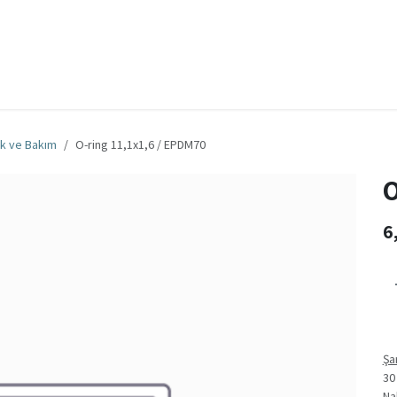
za
Bize Ulaşın
İş
Genel iş şartları ve koşulları
ik ve Bakım
O-ring 11,1x1,6 / EPDM70
O
6
Şa
30
Na