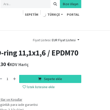
Bize Ulaşın
SEPETIM
TÜRKÇE
PORTAL
Fiyat Listesi:
EUR Fiyat Listesi
-ring 11,1x1,6 / EPDM70
,30
€
KDV Hariç
Sepete ekle
İstek listesine ekle
rtlar ve Koşullar
 günlük para iade garantisi
kliye: 2-3 İş Günü