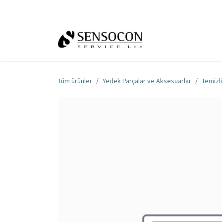
İçereği Atla
Ana Sayfa
Mağa
Tüm ürünler
Yedek Parçalar ve Aksesuarlar
Temizl