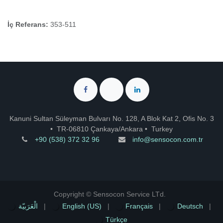
İç Referans:
353-511
Kanuni Sultan Süleyman Bulvarı No. 128, A Blok Kat 2, Ofis No. 3
•
TR-06810 Çankaya/Ankara
•
Turkey
+90 (538) 372 32 96
info@sensocon.com.tr
Copyright © Sensocon Service LTd.
الْعَرَبيّة
|
English (US)
|
Français
|
Deutsch
|
Türkçe