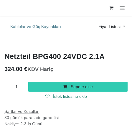
İçereği Atla
Kablolar ve Güç Kaynakları
Fiyat Listesi
Netzteil BPG400 24VDC 2.1A
324,00
€
KDV Hariç
Sepete ekle
İstek listesine ekle
Şartlar ve Koşullar
30 günlük para iade garantisi
Nakliye: 2-3 İş Günü