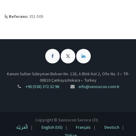
İç Referans:
351-509
Kanuni Sultan Süleyman Bulvarı No. 128, A Blok Kat 2, Ofis No. 3 •
TR-
06810 Çankaya/Ankara
•
Turkey
+90 (538) 372 32 96
info@sensocon.com.tr
Copyright © Sensocon Service LTd.
الْعَرَبيّة
|
English (US)
|
Français
|
Deutsch
|
Türkçe