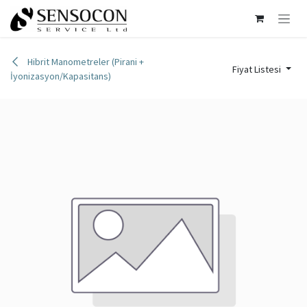
İçereği Atla
Hibrit Manometreler (Pirani +
Fiyat Listesi
İyonizasyon/Kapasitans)