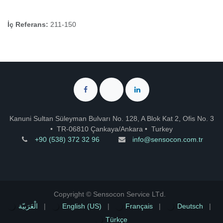
İç Referans:
211-150
Kanuni Sultan Süleyman Bulvarı No. 128, A Blok Kat 2, Ofis No. 3
•
TR-06810 Çankaya/Ankara
•
Turkey
+90 (538) 372 32 96
info@sensocon.com.tr
Copyright © Sensocon Service LTd.
الْعَرَبيّة
|
English (US)
|
Français
|
Deutsch
|
Türkçe