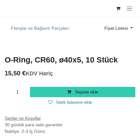
İçereği Atla
Flanşlar ve Bağlantı Parçaları
Fiyat Listesi
O-Ring, CR60, ø40x5, 10 Stück
15,50
€
KDV Hariç
Sepete ekle
İstek listesine ekle
Şartlar ve Koşullar
30 günlük para iade garantisi
Nakliye: 2-3 İş Günü