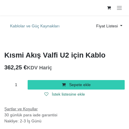
İçereği Atla
Kablolar ve Güç Kaynakları
Fiyat Listesi
Kısmi Akış Valfi U2 için Kablo
362,25
€
KDV Hariç
Sepete ekle
İstek listesine ekle
Şartlar ve Koşullar
30 günlük para iade garantisi
Nakliye: 2-3 İş Günü