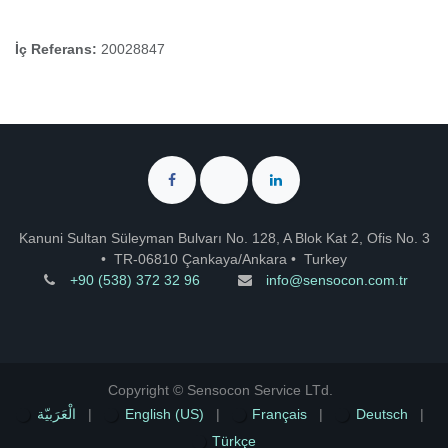
İç Referans:
20028847
Kanuni Sultan Süleyman Bulvarı No. 128, A Blok Kat 2, Ofis No. 3
•
TR-06810 Çankaya/Ankara
•
Turkey
+90 (538) 372 32 96
info@sensocon.com.tr
Copyright © Sensocon Service LTd.
الْعَرَبيّة
|
English (US)
|
Français
|
Deutsch
|
Türkçe