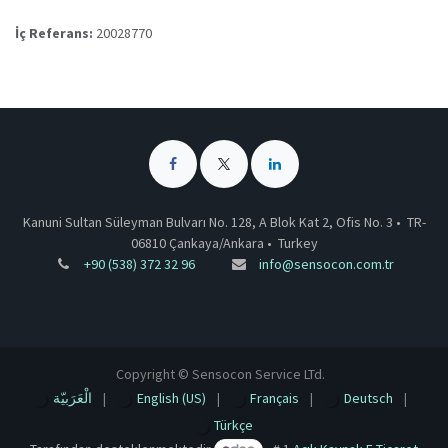
İç Referans:
20028770
Kanuni Sultan Süleyman Bulvarı No. 128, A Blok Kat 2, Ofis No. 3 •
TR-
06810 Çankaya/Ankara
•
Turkey
+90 (538) 372 32 96
info@sensocon.com.tr
Copyright © Sensocon Service LTd.
الْعَرَبيّة
|
English (US)
|
Français
|
Deutsch
|
Türkçe