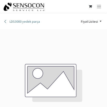
İçereği Atla
LDS3000 yedek parça
Fiyat Listesi