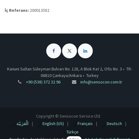
İç Referans:
200013582
Kanuni Sultan Süleyman Bulvarı No. 128, A Blok Kat 2, Ofis No. 3 •
TR-
06810 Çankaya/Ankara
•
Turkey
+90 (538) 372 32 96
info@sensocon.com.tr
Copyright © Sensocon Service LTd.
الْعَرَبيّة
|
English (US)
|
Français
|
Deutsch
|
Türkçe