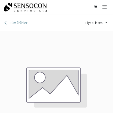
İçereği Atla
Tüm ürünler
Fiyat Listesi