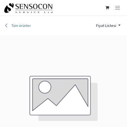
İçereği Atla
Tüm ürünler
Fiyat Listesi