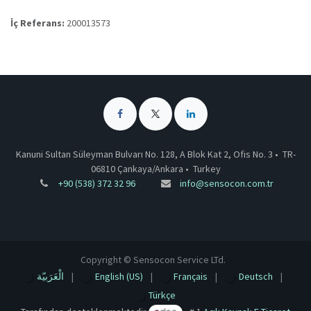
İç Referans:
200013573
Kanuni Sultan Süleyman Bulvarı No. 128, A Blok Kat 2, Ofis No. 3 •
TR-
06810 Çankaya/Ankara
•
Turkey
+90 (538) 372 32 96
info@sensocon.com.tr
Copyright © Sensocon Service LTd.
الْعَرَبيّة
|
English (US)
|
Français
|
Deutsch
|
Türkçe