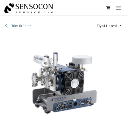
İçereği Atla
Tüm ürünler
Fiyat Listesi